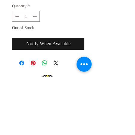
Quantity
*
Out of Stock
Notify When Available
２０歳未満の者の飲酒は法律で禁止され
ています。
２０歳未満の者に対しては酒類を販売し
ません。
Drinking alcohol under the age of 20 is