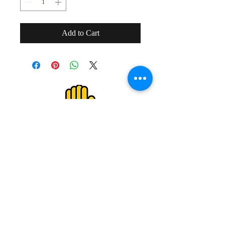
Add to Cart
２０歳未満の者の飲酒は法律で禁止され
ています。
２０歳未満の者に対しては酒類を販売し
ません。
Drinking alcohol under the age of 20 is
prohibited by law.
We do not sell alcoholic beverages to
those under the age of 20.