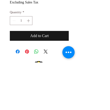
Excluding Sales Tax
Quantity
*
Add to Cart
２０歳未満の者の飲酒は法律で禁止され
ています。
２０歳未満の者に対しては酒類を販売し
ません。
Drinking alcohol under the age of 20 is