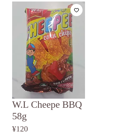
W.L Cheepe BBQ
58g
Price
¥120