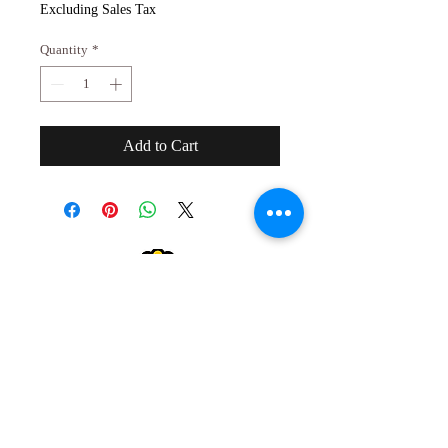
Excluding Sales Tax
Quantity
*
Add to Cart
２０歳未満の者の飲酒は法律で禁止され
ています。
２０歳未満の者に対しては酒類を販売し
ません。
Drinking alcohol under the age of 20 is