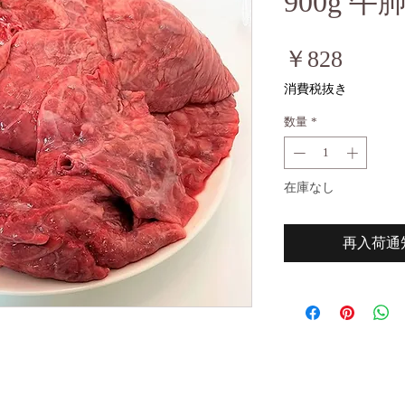
900g 
価
￥828
格
消費税抜き
数量
*
在庫なし
再入荷通