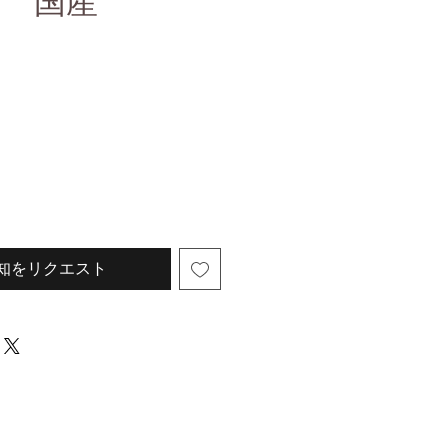
牛肺 国産
知をリクエスト