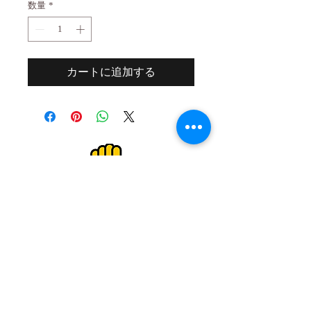
数量
*
カートに追加する
２０歳未満の者の飲酒は法律で禁止され
ています。
２０歳未満の者に対しては酒類を販売し
ません。
Drinking alcohol under the age of 20 is
prohibited by law.
We do not sell alcoholic beverages to