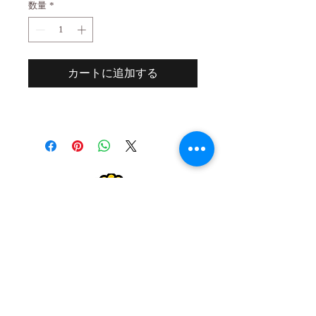
数量
*
カートに追加する
２０歳未満の者の飲酒は法律で禁止され
ています。
２０歳未満の者に対しては酒類を販売し
ません。
Drinking alcohol under the age of 20 is