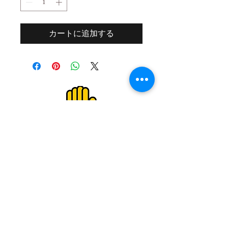
カートに追加する
２０歳未満の者の飲酒は法律で禁止され
ています。
２０歳未満の者に対しては酒類を販売し
ません。
Drinking alcohol under the age of 20 is
prohibited by law.
We do not sell alcoholic beverages to
those under the age of 20.