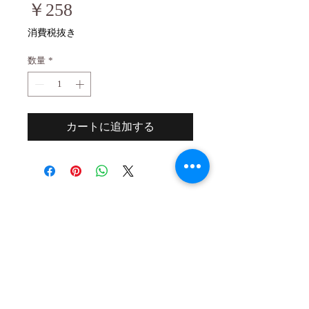
価
￥258
格
消費税抜き
数量
*
カートに追加する
２０歳未満の者の飲酒は法律で禁止され
ています。
２０歳未満の者に対しては酒類を販売し