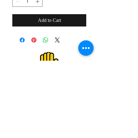
Add to Cart
２０歳未満の者の飲酒は法律で禁止され
ています。
２０歳未満の者に対しては酒類を販売し
ません。
Drinking alcohol under the age of 20 is
prohibited by law.
We do not sell alcoholic beverages to
those under the age of 20.