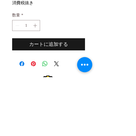
格
消費税抜き
数量
*
カートに追加する
２０歳未満の者の飲酒は法律で禁止され
ています。
２０歳未満の者に対しては酒類を販売し
ません。
Drinking alcohol under the age of 20 is