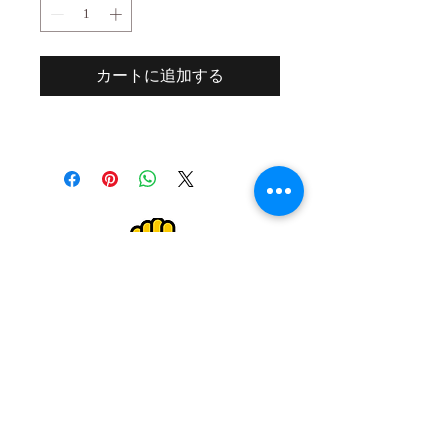
カートに追加する
２０歳未満の者の飲酒は法律で禁止され
ています。
２０歳未満の者に対しては酒類を販売し
ません。
Drinking alcohol under the age of 20 is
prohibited by law.
We do not sell alcoholic beverages to