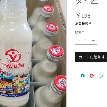
タイ産
価
￥198
格
消費税抜き
数量
*
カートに追加す